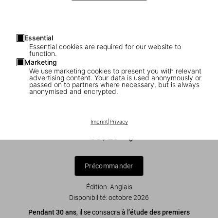
Essential
Essential cookies are required for our website to
function.
Marketing
We use marketing cookies to present you with relevant
advertising content. Your data is used anonymously or
1
/
8
passed on to partners where necessary, but is always
anonymised and encrypted.
The North American Indian. The
Complete Portfolios
Imprint
|
Privacy
US$ 25
Précommander
Édition: Anglais
Disponibilité
:
octobre 2026
Pendant 30 ans
, il se consacra à l’
étude des premiers