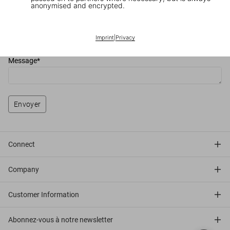
anonymised and encrypted.
Sujet*
Imprint
|
Privacy
Message*
Envoyer
Connect
Company
Customer Information
Abonnez-vous à notre newsletter