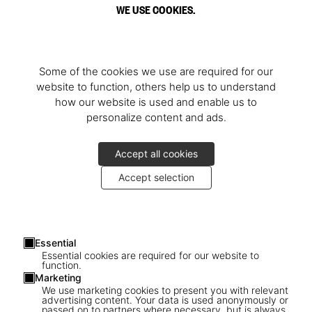
WE USE COOKIES.
Customer Service (Online and Store Orders)
Customer Service (Retailers)
Adresse e-mail*
Some of the cookies we use are required for our
website to function, others help us to understand
how our website is used and enable us to
Pays*
personalize content and ads.
Nom
Accept all cookies
Accept selection
Type de demande*
Essential
Numéro de client
Essential cookies are required for our website to
function.
Marketing
We use marketing cookies to present you with relevant
Numéro de commande
advertising content. Your data is used anonymously or
passed on to partners where necessary, but is always