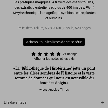
les pratiques magiques
. À travers des essais fouillés,
des extraits d’entretiens et
plus de 400 images
,
Plant
Magick
chronique la magnifique symbiose entre plantes
et humains.
Relié, demi-reliure
,
6.7
x
9.4
in.
,
3.99 lb
,
520
pages
Achetez tous les livres de cette série
24
Ratings
Afficher les notes et les avis
«La ‘Bibliothèque de l’Esotérisme’ jette un pont
entre les allées sombres de l’Histoire et la vaste
somme de données qui nous est accessible du
bout des doigts.»
Los Angeles Times
Lire davantage