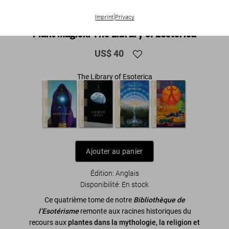
1
/
17
|
▶
Vidéo
Imprint
|
Privacy
Plant Magick. The Library of Esoterica
US$ 40
The Library of Esoterica
Ajouter au panier
Édition: Anglais
Disponibilité
:
En stock
Ce quatrième tome de notre
Bibliothèque de
l’Esotérisme
remonte aux racines historiques du
recours aux
plantes dans la mythologie, la religion et