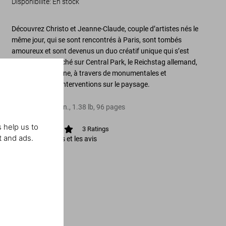
Disponibilité
:
En stock
Découvrez Christo et Jeanne-Claude, couple d’artistes nés le
même jour, qui se sont rencontrés à Paris, sont tombés
amoureux et sont devenus un duo créatif unique qui s’est
notamment penché sur Central Park, le Reichstag allemand,
la baie de Biscayne, à travers de monumentales et
extraordinaires interventions sur le paysage.
Relié
,
8.3
x
10.2
in.
,
1.38 lb
,
96
pages
 help us to
3
Ratings
t and ads.
Afficher les notes et les avis