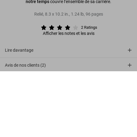
notre temps
couvre l’ensemble de sa carrière.
Relié
,
8.3
x
10.2
in.
,
1.24 lb
,
96
pages
2
Ratings
Afficher les notes et les avis
Lire davantage
Avis de nos clients (2)
Richter
Connect
US$ 20
Commander
Company
Customer Information
Abonnez-vous à notre newsletter