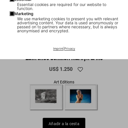
Essential cookies are required for our website to
function.
Marketing
We use marketing cookies to present you with relevant
advertising content. Your data is used anonymously or
passed on to partners where necessary, but is always
anonymised and encrypted.
1
/
11
FEW LEFT
Imprint
|
Privacy
XXL
Lawrence Schiller. Marilyn & Me
US$ 1.250
Art Editions
Añadir a la cesta