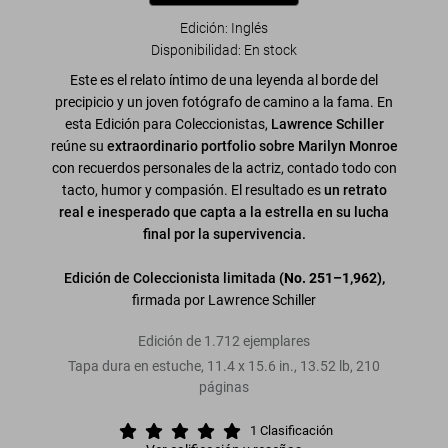
Edición: Inglés
Disponibilidad
:
En stock
Este es el relato íntimo de una leyenda al borde del
precipicio y un joven fotógrafo de camino a la fama. En
esta Edición para Coleccionistas,
Lawrence Schiller
reúne su
extraordinario portfolio sobre Marilyn Monroe
con recuerdos personales de la actriz, contado todo con
tacto, humor y compasión. El resultado es
un retrato
real e inesperado que capta a la estrella en su lucha
final por la supervivencia.
Edición de Coleccionista limitada
(No. 251–1,962),
firmada por Lawrence Schiller
Edición de 1.712 ejemplares
Tapa dura en estuche
,
11.4
x
15.6
in.
,
13.52 lb
,
210
páginas
1
Clasificación