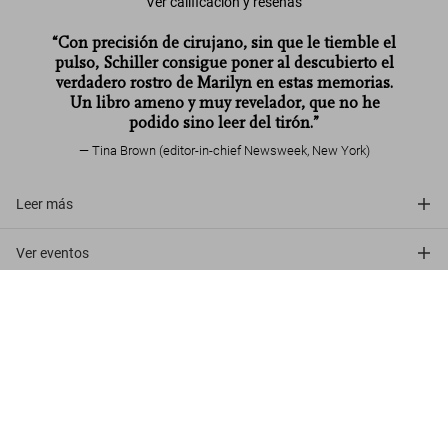
Ver calificación y reseñas
“Con precisión de cirujano‚ sin que le tiemble el
pulso‚ Schiller consigue poner al descubierto el
verdadero rostro de Marilyn en estas memorias.
Un libro ameno y muy revelador‚ que no he
podido sino leer del tirón.”
Tina Brown (editor-in-chief Newsweek, New York)
Leer más
Ver eventos
Lawrence Schiller. Marilyn & Me
Opiniones de los clientes (1)
US$ 1.250
Comprar ahora
Descubrir más