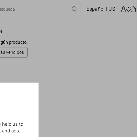
Español
| US
se
.
ingún producto.
más vendidos
 help us to
t and ads.