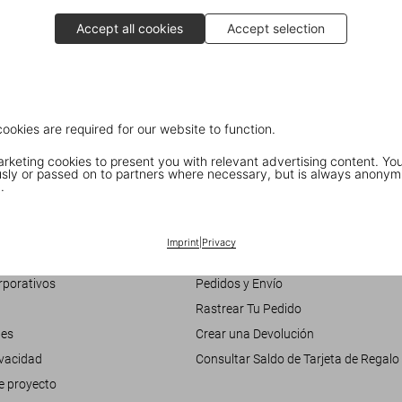
Accept all cookies
Accept selection
cookies are required for our website to function.
keting cookies to present you with relevant advertising content. You
ly or passed on to partners where necessary, but is always anonym
.
Customer Information
Chat
Imprint
|
Privacy
nosotros
Contáctenos
rporativos
Pedidos y Envío
Rastrear Tu Pedido
les
Crear una Devolución
ivacidad
Consultar Saldo de Tarjeta de Regalo
e proyecto