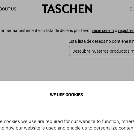
BOUT US
ar permanentemente su lista de deseos por favor
inicie sesión
o
regístre
Esta lista de deseos no contiene n
Descubra nuestros productos 
WE USE COOKIES.
e cookies we use are required for our website to function, others
d how our website is used and enable us to personalize conten