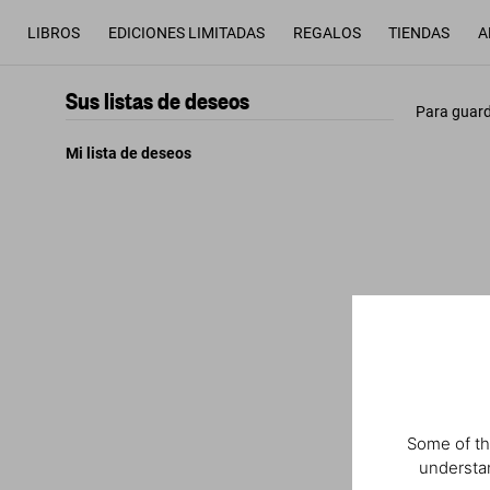
LIBROS
EDICIONES LIMITADAS
REGALOS
TIENDAS
A
Sus listas de deseos
Para guard
Mi lista de deseos
Some of th
understan