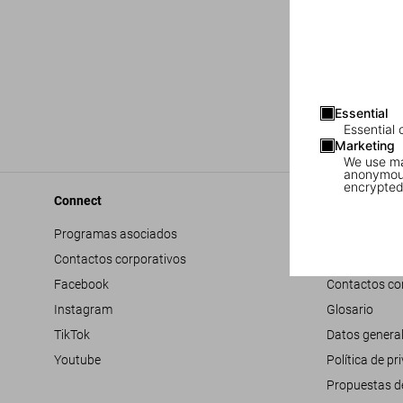
Essential
Essential 
Marketing
We use mar
anonymous
encrypted
Connect
Company
Programas asociados
Accesibilidad
Contactos corporativos
Trabaja con 
Facebook
Contactos co
Instagram
Glosario
TikTok
Datos genera
Youtube
Política de pr
Propuestas d