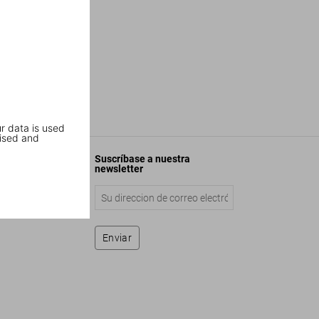
r data is used
ised and
Suscríbase a nuestra
newsletter
Enviar