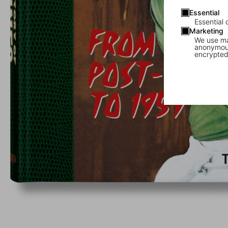
Essential
Essential 
Marketing
We use mar
anonymous
encrypted