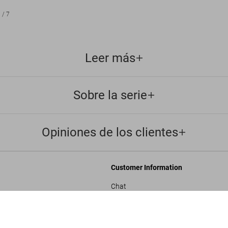
1
/
7
Leer más
Sobre la serie
Opiniones de los clientes
Customer Information
Chat
nosotros
Contáctenos
Dian Hanson’s: The History of Men’s M
US$ 70
rporativos
Pedidos y Envío