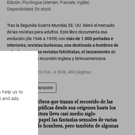
Edición: Plurilingüe (Alemán, Francés, Inglés)
Disponibilidad
:
En stock
Tras la Segunda Guerra Mundial, EE. UU. lideró el mercado
de las revistas para adultos. Este libro documenta esa
evolución (de 1946 a 1959) con
más de 1.000 portadas e
interiores, revistas burlescas, una destinada a hombres de
color, las primeras revistas fetichistas, el lanzamiento
de
Playboy
y alguna incursión inglesa y latinoamericana.
Tapa dura
,
8.4
x
10.9
in.
,
4.59 lb
,
460
páginas
Escriba una valoración
 help us to
t and ads.
“Una serie de libros que trazan el recorrido de las
revistas pornográficas desde sus orígenes hasta los
años 80. La editora lleva casi medio siglo
trasladando al papel las fantasías sexuales de varias
generaciones de hombres, pero también de algunas
mujeres.”