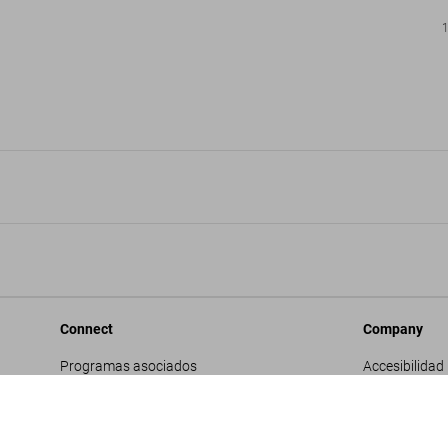
Connect
Company
Programas asociados
Accesibilidad
Contactos corporativos
Trabaja con 
Facebook
Contactos co