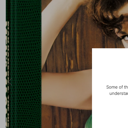
Some of th
understan