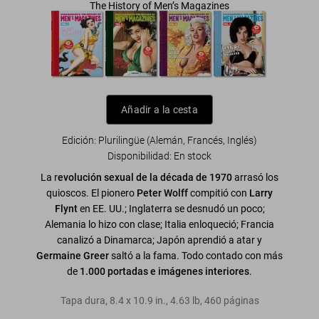
The History of Men’s Magazines
Añadir a la cesta
Edición: Plurilingüe (Alemán, Francés, Inglés)
Disponibilidad
:
En stock
La r
evolución sexual de la década de 1970
arrasó los
quioscos. El pionero
Peter Wolff
compitió con
Larry
Flynt
en EE. UU.; Inglaterra se desnudó un poco;
Alemania lo hizo con clase; Italia enloqueció; Francia
canalizó a Dinamarca; Japón aprendió a atar y
Germaine Greer
saltó a la fama. Todo contado con más
de
1.000 portadas e imágenes interiores
.
Tapa dura
,
8.4
x
10.9
in.
,
4.63 lb
,
460
páginas