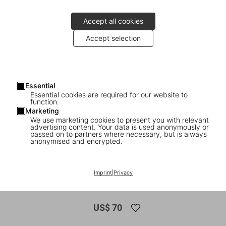
Accept all cookies
Accept selection
Essential
Essential cookies are required for our website to
function.
Marketing
We use marketing cookies to present you with relevant
advertising content. Your data is used anonymously or
1
/
7
passed on to partners where necessary, but is always
anonymised and encrypted.
Dian Hanson’s: The History of Men’s
Magazines. Vol. 5: 1970s At the
Imprint
|
Privacy
Newsstand
US$ 70