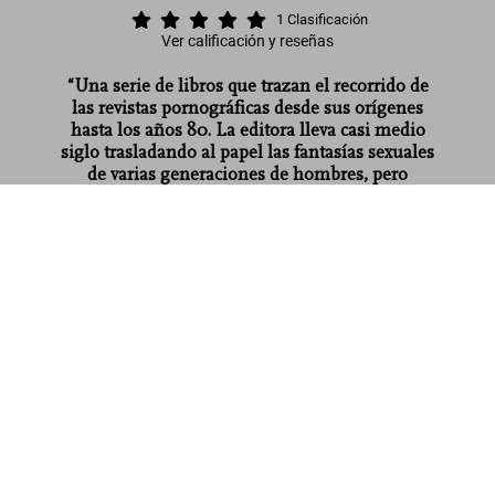
1
Clasificación
Ver calificación y reseñas
“Una serie de libros que trazan el recorrido de
las revistas pornográficas desde sus orígenes
hasta los años 80. La editora lleva casi medio
siglo trasladando al papel las fantasías sexuales
de varias generaciones de hombres, pero
también de algunas mujeres.”
Dian Hanson’s: The History of Men’s
Magazines. Vol. 5: 1970s At the Newsstand
El Periódico
Comprar
US$ 70
ahora
Leer más
Sobre la serie
Opiniones de los clientes (1)
Connect