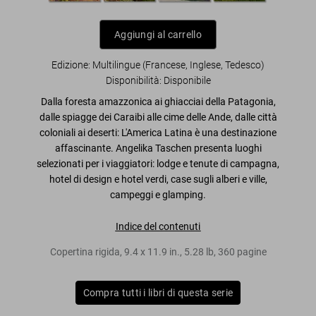
Aggiungi al carrello
Edizione: Multilingue (Francese, Inglese, Tedesco)
Disponibilità
:
Disponibile
Dalla foresta amazzonica ai ghiacciai della Patagonia,
dalle spiagge dei Caraibi alle cime delle Ande, dalle città
coloniali ai deserti: L'America Latina è una destinazione
affascinante. Angelika Taschen presenta luoghi
selezionati per i viaggiatori: lodge e tenute di campagna,
hotel di design e hotel verdi, case sugli alberi e ville,
campeggi e glamping.
Indice del contenuti
Copertina rigida
,
9.4
x
11.9
in.
,
5.28 lb
,
360
pagine
Compra tutti i libri di questa serie