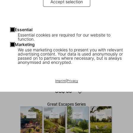
Accept selection
Essential
Essential cookies are required for our website to
function.
Marketing
We use marketing cookies to present you with relevant
advertising content. Your data is used anonymously or
1
/
10
passed on to partners where necessary, but is always
anonymised and encrypted.
Great Escapes Latin America. The Hotel
Book
Imprint
|
Privacy
US$ 60
Great Escapes Series