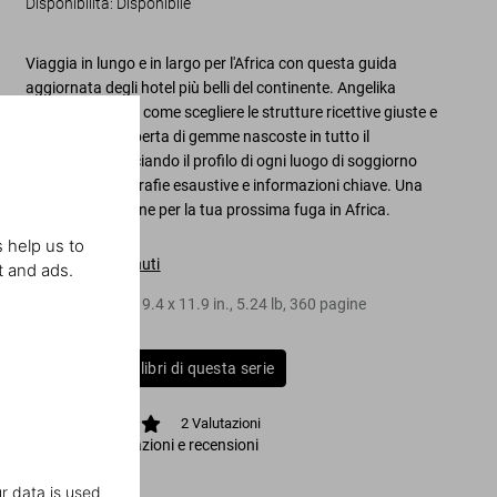
Disponibilità
:
Disponibile
Viaggia in lungo e in largo per l'Africa con questa guida
aggiornata degli hotel più belli del continente. Angelika
Taschen sa bene come scegliere le strutture ricettive giuste e
ci porta alla scoperta di gemme nascoste in tutto il
continente, tracciando il profilo di ogni luogo di soggiorno
attraverso fotografie esaustive e informazioni chiave. Una
fonte di ispirazione per la tua prossima fuga in Africa.
 help us to
Indice del contenuti
t and ads.
Copertina rigida
,
9.4
x
11.9
in.
,
5.24 lb
,
360
pagine
Compra tutti i libri di questa serie
2
Valutazioni
Visualizza valutazioni e recensioni
r data is used