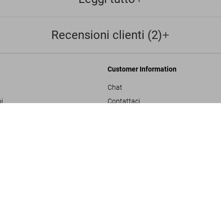
Recensioni clienti (2)
Customer Information
Chat
i
Contattaci
Ordini e Spedizione
Great Escapes Afri
US$ 60
Traccia il Tuo Ordine
ulla privacy
Crea un Reso
sals
Controlla il Saldo della Carta Regalo
izioni generali