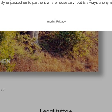
ly or passed on to partners where necessary, but is always anonym
.
Imprint
|
Privacy
1
/
7
Leggi tutto