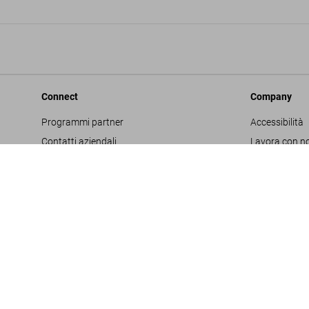
Connect
Company
Programmi partner
Accessibilità
Contatti aziendali
Lavora con no
Facebook
Glossario
Instagram
Editore
TikTok
Informativa s
Youtube
Project Propo
Termini e cond