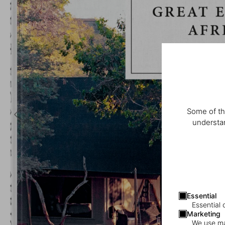
Some of th
understan
Essential
Essential 
Marketing
We use mar