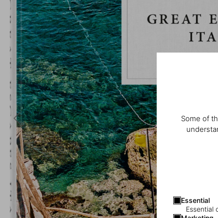
Some of th
understan
Essential
Essential 
Marketing