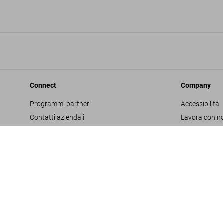
Connect
Company
Programmi partner
Accessibilità
Contatti aziendali
Lavora con no
Facebook
Glossario
Instagram
Editore
TikTok
Informativa s
Youtube
Project Propo
Termini e cond