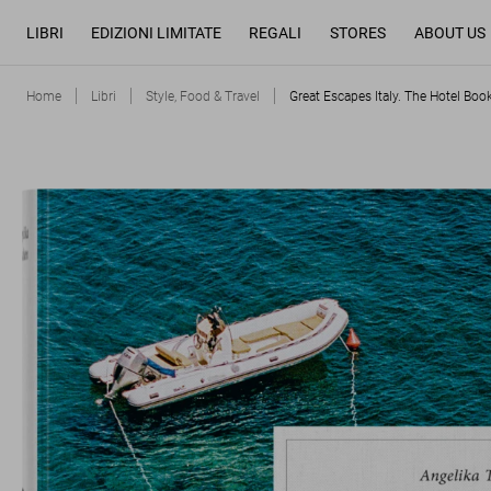
LIBRI
EDIZIONI LIMITATE
REGALI
STORES
ABOUT US
Home
Libri
Style, Food & Travel
Great Escapes Italy. The Hotel Boo