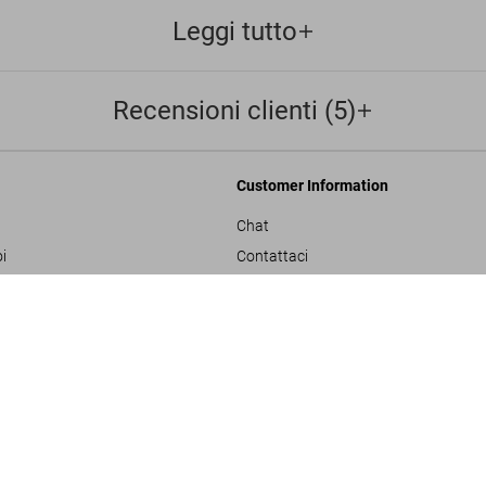
Leggi tutto
Recensioni clienti (5)
Customer Information
Chat
i
Contattaci
Ordini e Spedizione
Great Escapes Ital
Traccia il Tuo Ordine
US$ 60
ulla privacy
Crea un Reso
sals
Controlla il Saldo della Carta Regalo
izioni generali