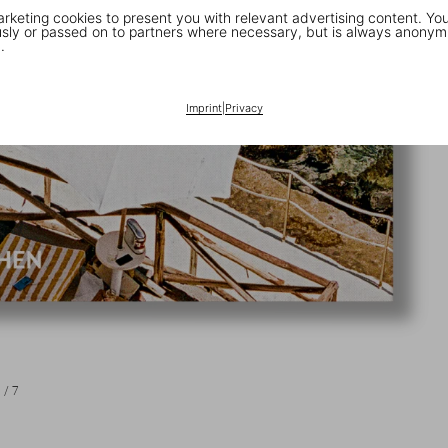
keting cookies to present you with relevant advertising content. You
ly or passed on to partners where necessary, but is always anonym
.
Imprint
|
Privacy
1
/
7