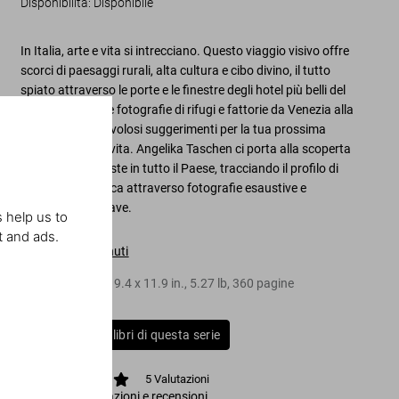
Disponibilità
:
Disponibile
In Italia, arte e vita si intrecciano. Questo viaggio visivo offre
scorci di paesaggi rurali, alta cultura e cibo divino, il tutto
spiato attraverso le porte e le finestre degli hotel più belli del
Paese. Splendide fotografie di rifugi e fattorie da Venezia alla
Sicilia offrono favolosi suggerimenti per la tua prossima
fuga nella dolce vita. Angelika Taschen ci porta alla scoperta
di gemme nascoste in tutto il Paese, tracciando il profilo di
ogni meta turistica attraverso fotografie esaustive e
informazioni chiave.
 help us to
t and ads.
Indice del contenuti
Copertina rigida
,
9.4
x
11.9
in.
,
5.27 lb
,
360
pagine
Compra tutti i libri di questa serie
5
Valutazioni
Visualizza valutazioni e recensioni