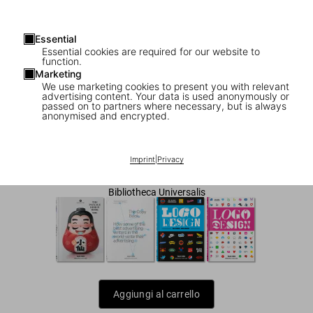
Essential
Essential cookies are required for our website to
function.
Marketing
We use marketing cookies to present you with relevant
advertising content. Your data is used anonymously or
1
/
7
passed on to partners where necessary, but is always
anonymised and encrypted.
The Package Design Book
US$ 25
Imprint
|
Privacy
Bibliotheca Universalis
Aggiungi al carrello