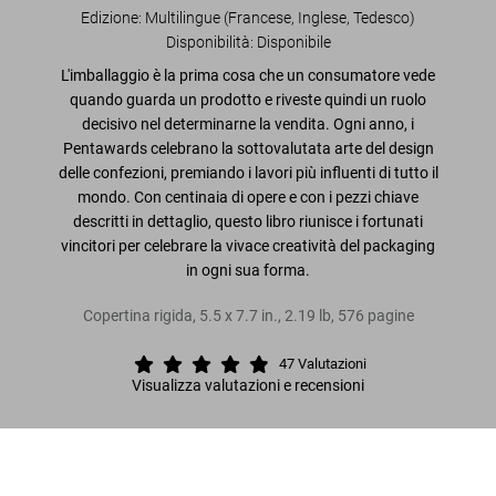
Edizione: Multilingue (Francese, Inglese, Tedesco)
Disponibilità
:
Disponibile
L'imballaggio è la prima cosa che un consumatore vede
quando guarda un prodotto e riveste quindi un ruolo
decisivo nel determinarne la vendita. Ogni anno, i
Pentawards celebrano la sottovalutata arte del design
delle confezioni, premiando i lavori più influenti di tutto il
mondo. Con centinaia di opere e con i pezzi chiave
descritti in dettaglio, questo libro riunisce i fortunati
vincitori per celebrare la vivace creatività del packaging
in ogni sua forma.
Copertina rigida
,
5.5
x
7.7
in.
,
2.19 lb
,
576
pagine
47
Valutazioni
Visualizza valutazioni e recensioni
Leggi tutto
The Package Design Book
US$ 25
Metti nel carrello