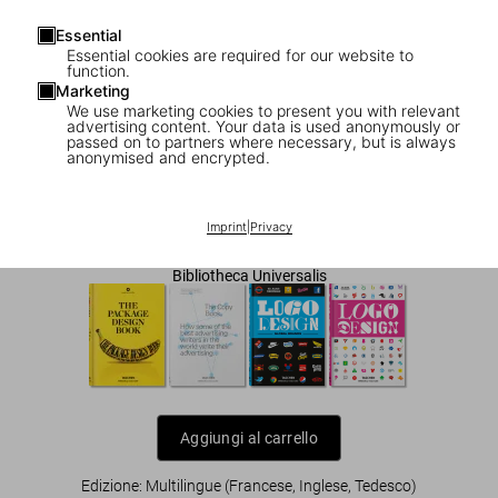
Essential
Essential cookies are required for our website to
function.
Marketing
We use marketing cookies to present you with relevant
1
/
9
advertising content. Your data is used anonymously or
passed on to partners where necessary, but is always
anonymised and encrypted.
The Package Design Book. Volume 2
US$ 25
Imprint
|
Privacy
Bibliotheca Universalis
Aggiungi al carrello
Edizione: Multilingue (Francese, Inglese, Tedesco)