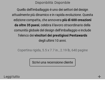
Disponibilità
:
Disponibile
Quello dell’imballaggio è uno dei settori del design
attualmente più dinamico e in rapida evoluzione. Questa
edizione compatta, che annovera
più di 600 creazioni
da oltre 35 paesi
, celebra il lavoro straordinario della
comunità globale del design dell’imballaggio e include
l’elenco dei
vincitori dei prestigiosi Pentawards
degli ultimi 10 anni.
Copertina rigida
,
5.5
x
7.7
in.
,
2.19 lb
,
640
pagine
Scrivi una recensione cliente
Leggi tutto
The Package Design Book. Volume
2
Recensioni clienti
Metti nel
US$ 25
carrello
Connect