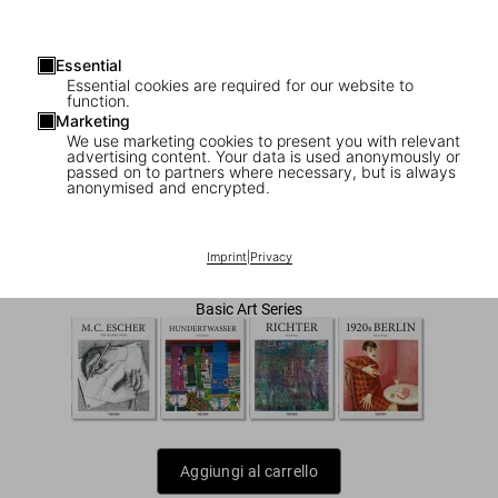
Essential
Essential cookies are required for our website to
function.
Marketing
We use marketing cookies to present you with relevant
advertising content. Your data is used anonymously or
1
/
7
passed on to partners where necessary, but is always
anonymised and encrypted.
Christo and Jeanne-Claude
US$ 20
Imprint
|
Privacy
Basic Art Series
Aggiungi al carrello