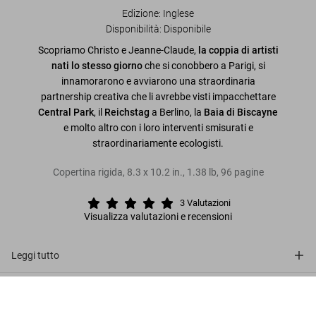
Edizione: Inglese
Disponibilità
:
Disponibile
Scopriamo Christo e Jeanne-Claude,
la coppia di artisti
nati lo stesso giorno
che si conobbero a Parigi, si
innamorarono e avviarono una straordinaria
partnership creativa che li avrebbe visti impacchettare
Central Park
, il
Reichstag
a Berlino, la
Baia di Biscayne
e molto altro con i loro interventi smisurati e
straordinariamente ecologisti.
Copertina rigida
,
8.3
x
10.2
in.
,
1.38 lb
,
96
pagine
3
Valutazioni
Visualizza valutazioni e recensioni
Leggi tutto
Sulla serie
Christo e Jeanne-Claude
US$ 20
Metti nel carrello