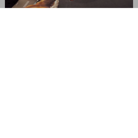
Vanessa del Rio. Crumb Edition
US$ 1.800
Commander
Vanessa del Rio in New York
Up close with America’s first Latina star