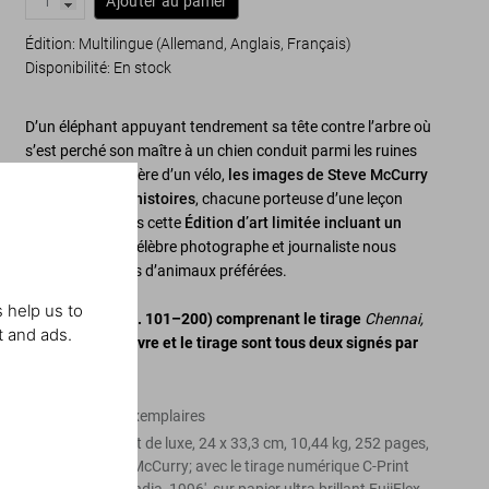
Ajouter au panier
Édition: Multilingue (Allemand, Anglais, Français)
Disponibilité
:
En stock
D’un éléphant appuyant tendrement sa tête contre l’arbre où
s’est perché son maître à un chien conduit parmi les ruines
de Kaboul à l’arrière d’un vélo,
les images de Steve McCurry
racontent mille histoires
, chacune porteuse d’une leçon
d’humanité. Dans cette
Édition d’art limitée incluant un
tirage signé
, le célèbre photographe et journaliste nous
révèle ses photos d’animaux préférées.
 help us to
Édition d’art (No. 101
–
200) comprenant le tirage
Chennai,
t and ads.
India, 1996
. Le livre et le tirage sont tous deux signés par
Steve McCurry.
Édition de 100 exemplaires
Relié sous coffret de luxe, 24 x 33,3 cm, 10,44 kg, 252 pages,
signé par Steve McCurry; avec le tirage numérique C-Print