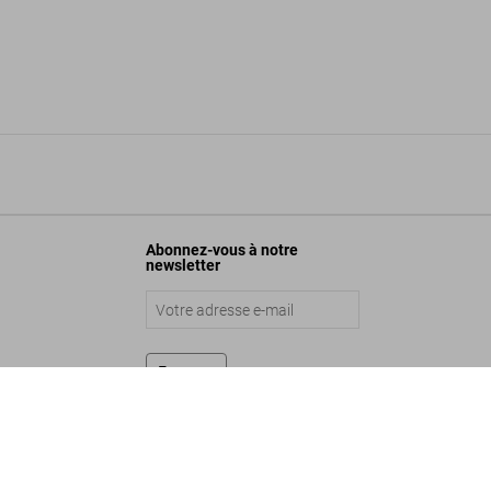
Abonnez-vous à notre
newsletter
Envoyer
Edition No. 101–200 ‘Chennai, India, 1996’
Ajouter au panier