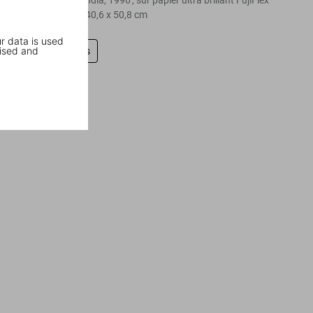
signé 'Chennai, India, 1996', sur papier ultra brillant FujiFlex
Crystal Archive, 40,6 x 50,8 cm
r data is used
ised and
Laissez un avis