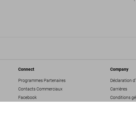
1
Connect
Company
Programmes Partenaires
Déclaration d’
Contacts Commerciaux
Carrières
Facebook
Conditions gé
Instagram
Glossaire
TikTok
Mentions léga
Youtube
Politique de c
Propositions 