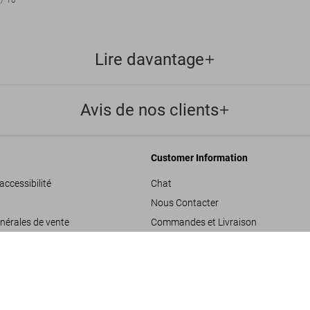
/
10
Lire davantage
Avis de nos clients
Customer Information
accessibilité
Chat
Nous Contacter
nérales de vente
Commandes et Livraison
Suivre Votre Commande
Steve McCurry. Animals. Art 
US$ 2.500
les
Créer un Retour
FEW LEFT
onfidentialité
Consulter votre Solde Carte Cadeau
de projets