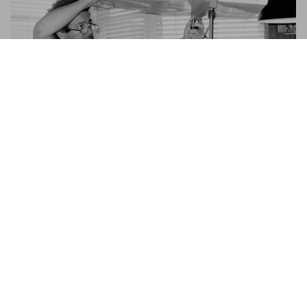
Helmut Newton. Baby SUMO
US$ 1.500
Commander
Reach for the Essential
Philippe Starck on democratic designs and intelligent structures