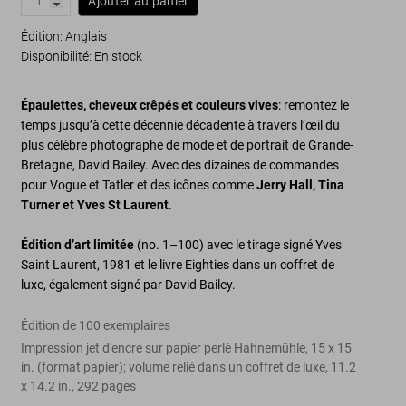
Ajouter au panier
Édition: Anglais
Disponibilité
:
En stock
Épaulettes, cheveux crêpés et couleurs vives
: remontez le
temps jusqu’à cette décennie décadente à travers l’œil du
plus célèbre photographe de mode et de portrait de Grande-
Bretagne, David Bailey. Avec des dizaines de commandes
pour
Vogue
et
Tatler
et des icônes comme
Jerry Hall, Tina
Turner et Yves St Laurent
.
Édition d’art limitée
(no. 1–100) avec le tirage signé
Yves
Saint Laurent
, 1981 et le livre
Eighties
dans un coffret de
luxe, également signé par David Bailey.
Édition de 100 exemplaires
Impression jet d'encre sur papier perlé Hahnemühle, 15 x 15
in. (format papier); volume relié dans un coffret de luxe, 11.2
x 14.2 in., 292 pages