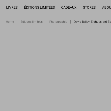
LIVRES
ÉDITIONS LIMITÉES
CADEAUX
STORES
ABOU
Home
Éditions limitées
Photographie
David Bailey. Eighties. Art E