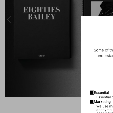
Some of th
understan
Essential
Essential 
Marketing
We use mar
anonymous