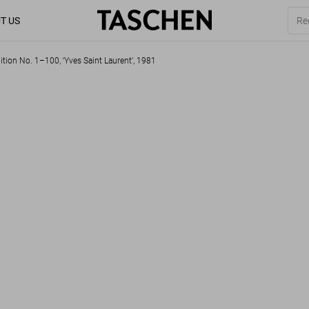
T US
dition No. 1–100, ‘Yves Saint Laurent’, 1981