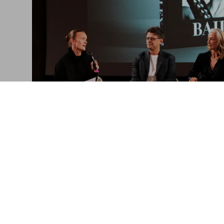
Conversation about ‘David Bail
The launch at the V&A, Londo