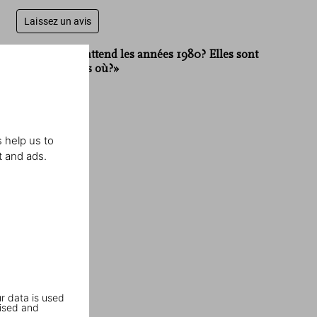
Laissez un avis
«Est-ce qu’on attend les années 1980? Elles sont
passées? J’étais où?»
David Bailey
 help us to
t and ads.
r data is used
ised and