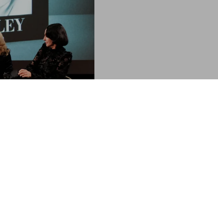
David Bailey. Eighties. Ar
US$ 3.000
FEW LEFT
XL
ey. Eighties’
n