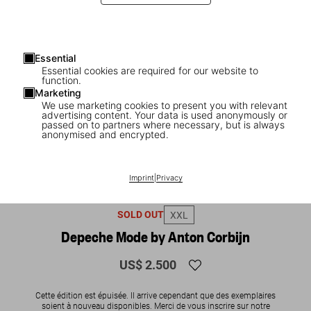
Essential
Essential cookies are required for our website to
function.
Marketing
We use marketing cookies to present you with relevant
advertising content. Your data is used anonymously or
passed on to partners where necessary, but is always
anonymised and encrypted.
Imprint
|
Privacy
1
/
20
SOLD OUT
XXL
Depeche Mode by Anton Corbijn
US$ 2.500
Cette édition est épuisée. Il arrive cependant que des exemplaires
soient à nouveau disponibles. Merci de vous inscrire sur notre