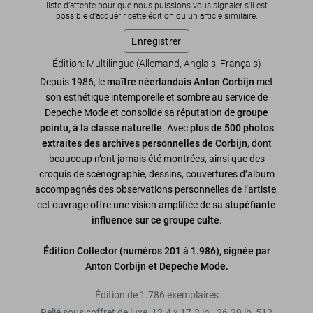
liste d’attente pour que nous puissions vous signaler s'il est
possible d'acquérir cette édition ou un article similaire.
Enregistrer
Édition: Multilingue (Allemand, Anglais, Français)
Depuis 1986, le
maître néerlandais Anton Corbijn
met
son esthétique intemporelle et sombre au service de
Depeche Mode et consolide sa réputation de
groupe
pointu, à la classe naturelle
. Avec
plus de 500 photos
extraites des archives personnelles de Corbijn
, dont
beaucoup n’ont jamais été montrées, ainsi que des
croquis de scénographie, dessins, couvertures d’album
accompagnés des observations personnelles de l’artiste,
cet ouvrage offre une vision amplifiée de sa
stupéfiante
influence sur ce groupe culte
.
Édition Collector (numéros 201 à 1.986), signée par
Anton Corbijn et Depeche Mode.
Édition de 1.786 exemplaires
Relié sous coffret de luxe
,
12.4
x
17.3
in.
,
26.29 lb
,
512