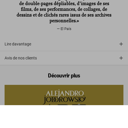
de double-pages dépliables, d'images de ses
films, de ses performances, de collages, de
dessins et de clichés rares issus de ses archives
personnelles.»
El País
Lire davantage
Avis de nos clients
Découvrir plus
Alejandro Jodorowsky. Art Sin Fin. Art
Edition No. 101–200, ‘El pueblo del alma
(The village of the soul)’, 1972/2025
Commander
US$ 3.000