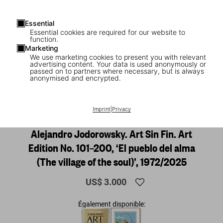
Essential
Essential cookies are required for our website to
function.
Marketing
We use marketing cookies to present you with relevant
advertising content. Your data is used anonymously or
passed on to partners where necessary, but is always
anonymised and encrypted.
1
/
41
Imprint
|
Privacy
Alejandro Jodorowsky. Art Sin Fin. Art
Edition No. 101–200, ‘El pueblo del alma
(The village of the soul)’, 1972/2025
US$ 3.000
Également disponible: