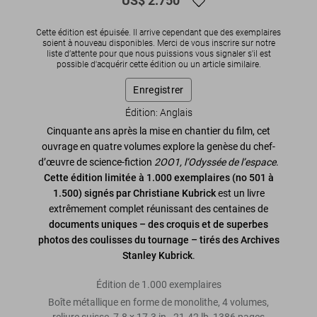
US$ 2.750
Cette édition est épuisée. Il arrive cependant que des exemplaires
soient à nouveau disponibles. Merci de vous inscrire sur notre
liste d’attente pour que nous puissions vous signaler s'il est
possible d'acquérir cette édition ou un article similaire.
Enregistrer
Édition: Anglais
Cinquante ans après la mise en chantier du film, cet
ouvrage en quatre volumes explore la genèse du chef-
d’œuvre de science-fiction
2OO1, l’Odyssée de l’espace
.
Cette édition limitée à 1.000 exemplaires (no 501 à
1.500) signés par Christiane Kubrick
est un livre
extrêmement complet réunissant des centaines de
documents uniques – des croquis et de superbes
photos des coulisses du tournage – tirés des Archives
Stanley Kubrick
.
Édition de 1.000 exemplaires
Boîte métallique en forme de monolithe, 4 volumes,
reliure suisse
,
7.8
x
17.3
in.
,
21.42 lb
,
1386
pages