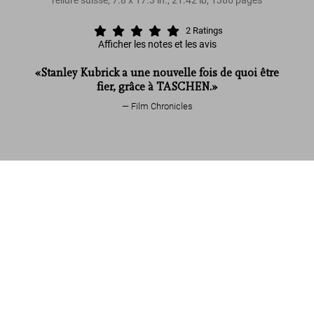
2
Ratings
Afficher les notes et les avis
«Stanley Kubrick a une nouvelle fois de quoi être
fier, grâce à TASCHEN.»
Film Chronicles
The Making of Stanley Kubrick’s '2001: A Space Odyssey'
US$ 2.750
Lire davantage