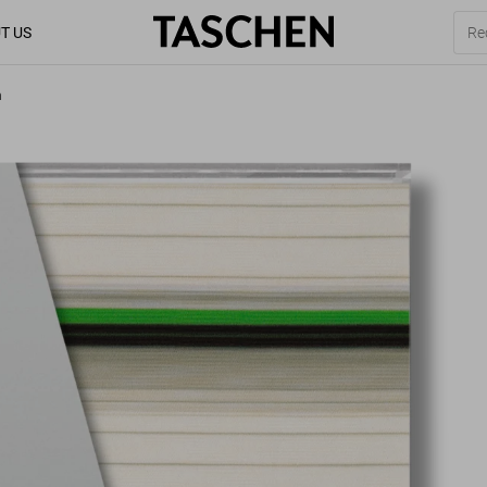
T US
n