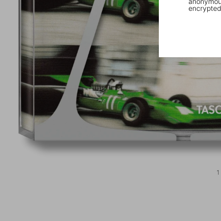
anonymous
encrypted
1