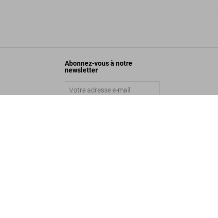
Abonnez-vous à notre
newsletter
Fashion Designers A-Z. Akris Edition
US$ 750
Envoyer
©
2026
– TASCHEN GmbH, Hohenzollernring 53, D–50672 Cologne