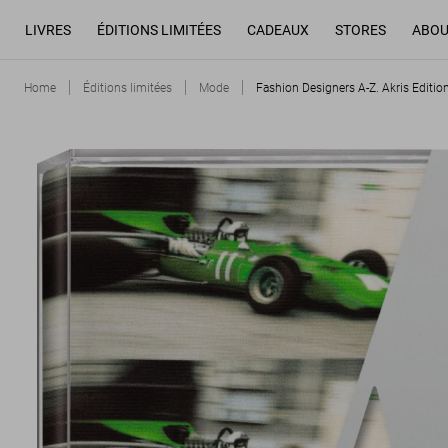
LIVRES
ÉDITIONS LIMITÉES
CADEAUX
STORES
ABOU
Home
Éditions limitées
Mode
Fashion Designers A-Z. Akris Editio