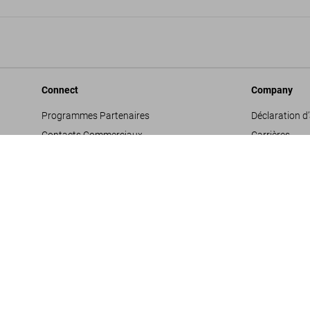
Connect
Company
Programmes Partenaires
Déclaration d’
Contacts Commerciaux
Carrières
Facebook
Conditions gé
Instagram
Glossaire
TikTok
Mentions léga
Youtube
Politique de c
Propositions 