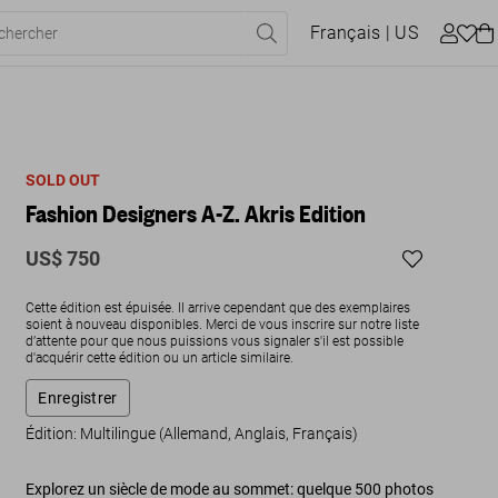
Français
| US
SOLD OUT
Fashion Designers A-Z. Akris Edition
US$ 750
Cette édition est épuisée. Il arrive cependant que des exemplaires
soient à nouveau disponibles. Merci de vous inscrire sur notre liste
d’attente pour que nous puissions vous signaler s'il est possible
d'acquérir cette édition ou un article similaire.
Enregistrer
Édition: Multilingue (Allemand, Anglais, Français)
Explorez un siècle de mode au sommet: quelque 500 photos