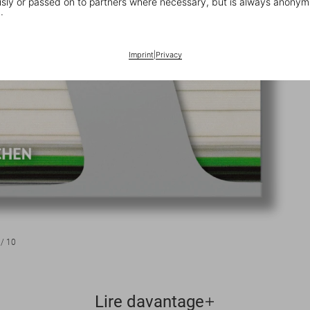
ly or passed on to partners where necessary, but is always anonym
.
Imprint
|
Privacy
/
10
Lire davantage