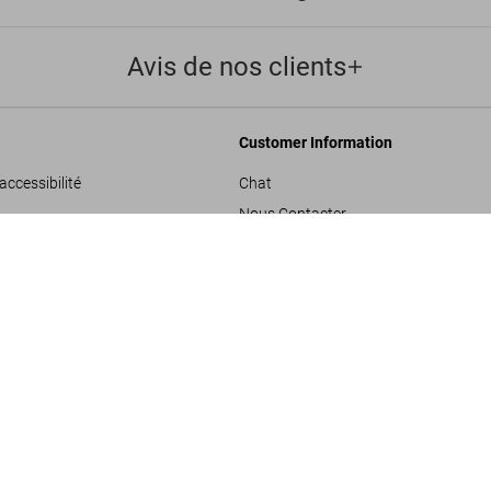
Avis de nos clients
Customer Information
accessibilité
Chat
Nous Contacter
nérales de vente
Commandes et Livraison
SOLD OUT
Suivre Votre Commande
les
Créer un Retour
onfidentialité
Consulter votre Solde Carte Cadeau
de projets