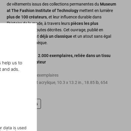
de vêtements issus des collections permanentes du
Museum
at The Fashion Institute of Technology
mettent en lumière
plus de 100 créateurs
, et leur influence durable dans
l’histoire de la mode, à travers leurs
pièces les plus
remarquables
, toutes décrites. Cet ouvrage, publié en
édition limitée, est
déjà un classique
et un atout sans égal
dans une bibliothèque.
Édition limitée à 2.000 exemplaires, reliée dans un tissu
conçu par le créateur
 help us to
t and ads.
Édition de 2.000 exemplaires
Relié sous coffret acrylique
,
10.3
x
13.2
in.
,
18.85 lb
,
654
pages
Laissez un avis
r data is used