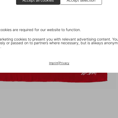
Accept all cookies
Accept selection
cookies are required for our website to function.
keting cookies to present you with relevant advertising content. You
ly or passed on to partners where necessary, but is always anonym
.
Imprint
|
Privacy