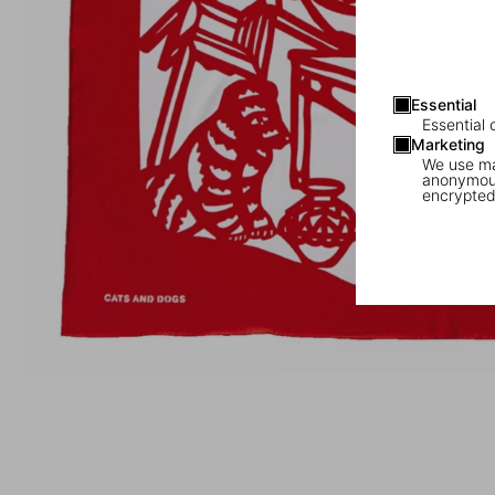
Essential
Essential 
Marketing
We use mar
anonymous
encrypted