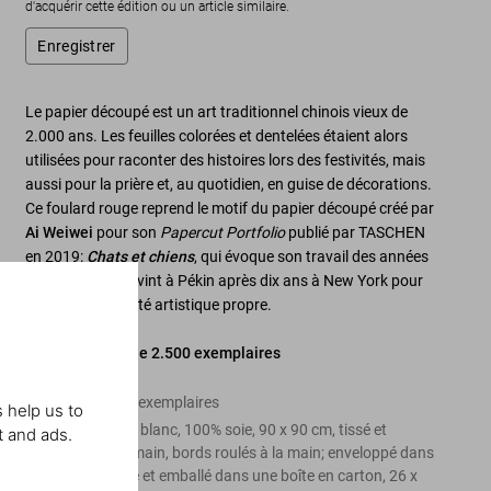
d'acquérir cette édition ou un article similaire.
Enregistrer
Le papier découpé est un art traditionnel chinois vieux de
2.000 ans. Les feuilles colorées et dentelées étaient alors
utilisées pour raconter des histoires lors des festivités, mais
aussi pour la prière et, au quotidien, en guise de décorations.
Ce foulard rouge reprend le motif du papier découpé créé par
Ai Weiwei
pour son
Papercut Portfolio
publié par TASCHEN
en 2019:
Chats et chiens
, qui évoque son travail des années
1990, quand il revint à Pékin après dix ans à New York pour
trouve son identité artistique propre.
Édition limitée de 2.500 exemplaires
Édition de 2.500 exemplaires
 help us to
Foulard rouge et blanc, 100% soie, 90 x 90 cm, tissé et
t and ads.
sérigraphié à la main, bords roulés à la main; enveloppé dans
du papier de soie et emballé dans une boîte en carton, 26 x