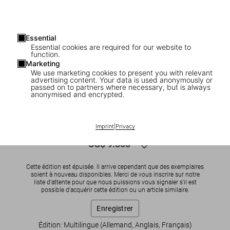
Essential
Essential cookies are required for our website to
function.
Marketing
We use marketing cookies to present you with relevant
advertising content. Your data is used anonymously or
1
/
11
passed on to partners where necessary, but is always
anonymised and encrypted.
SOLD OUT
BABY SUMO
Mark Ryden. Pinxit, Art Edition
Imprint
|
Privacy
US$ 9.500
Cette édition est épuisée. Il arrive cependant que des exemplaires
soient à nouveau disponibles. Merci de vous inscrire sur notre
liste d’attente pour que nous puissions vous signaler s'il est
possible d'acquérir cette édition ou un article similaire.
Enregistrer
Édition: Multilingue (Allemand, Anglais, Français)