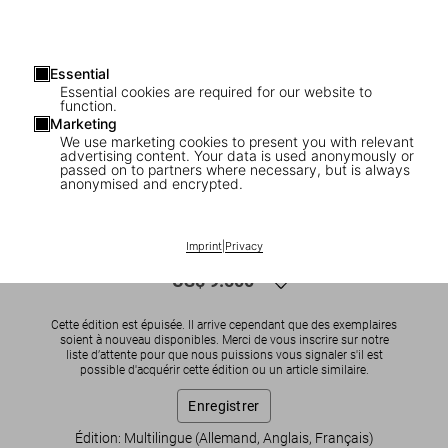
Essential
Essential cookies are required for our website to
function.
Marketing
We use marketing cookies to present you with relevant
advertising content. Your data is used anonymously or
1
/
11
passed on to partners where necessary, but is always
anonymised and encrypted.
SOLD OUT
BABY SUMO
Mark Ryden. Pinxit, Art Edition
Imprint
|
Privacy
US$ 9.500
Cette édition est épuisée. Il arrive cependant que des exemplaires
soient à nouveau disponibles. Merci de vous inscrire sur notre
liste d’attente pour que nous puissions vous signaler s'il est
possible d'acquérir cette édition ou un article similaire.
Enregistrer
Édition: Multilingue (Allemand, Anglais, Français)