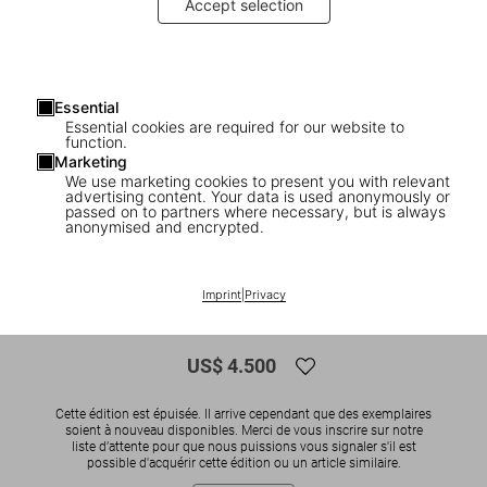
Accept selection
Essential
Essential cookies are required for our website to
function.
Marketing
We use marketing cookies to present you with relevant
advertising content. Your data is used anonymously or
1
/
9
passed on to partners where necessary, but is always
anonymised and encrypted.
SOLD OUT
BABY SUMO
Darren Almond. Fullmoon, Art Edition
Imprint
|
Privacy
No. 1–60 ‘Fullmoon@Porto Mosquito’
US$ 4.500
Cette édition est épuisée. Il arrive cependant que des exemplaires
soient à nouveau disponibles. Merci de vous inscrire sur notre
liste d’attente pour que nous puissions vous signaler s'il est
possible d'acquérir cette édition ou un article similaire.