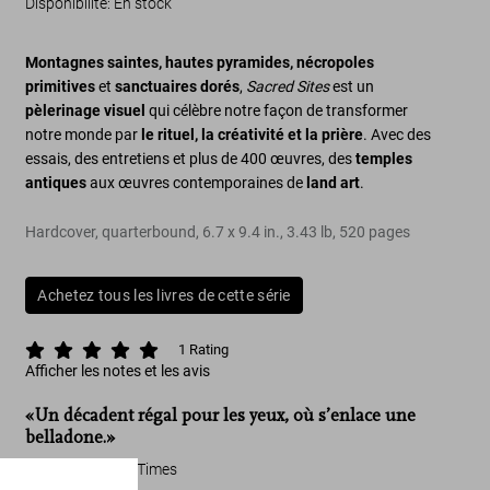
Disponibilité
:
En stock
Montagnes saintes, hautes pyramides, nécropoles
primitives
et
sanctuaires dorés
,
Sacred Sites
est un
pèlerinage visuel
qui célèbre notre façon de transformer
notre monde par
le rituel, la créativité et la prière
. Avec des
essais, des entretiens et plus de 400 œuvres, des
temples
antiques
aux œuvres contemporaines de
land art
.
Hardcover, quarterbound
,
6.7
x
9.4
in.
,
3.43 lb
,
520
pages
Achetez tous les livres de cette série
1
Rating
Afficher les notes et les avis
«Un décadent régal pour les yeux, où s’enlace une
belladone.»
The New York Times