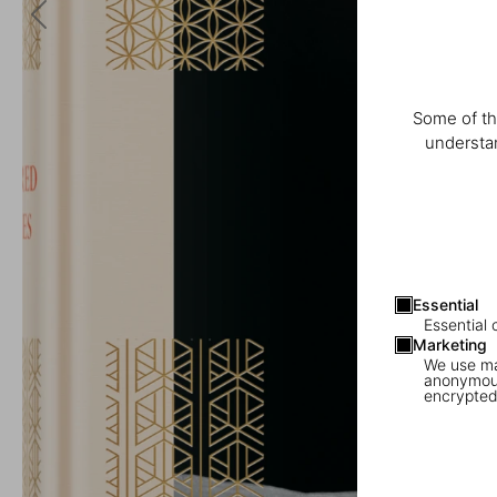
Some of th
understan
Essential
Essential 
Marketing
We use mar
anonymous
encrypted