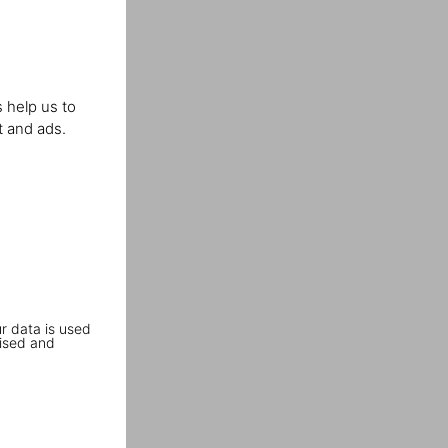
 help us to
t and ads.
r data is used
ised and