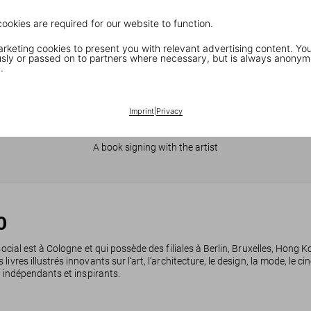
cookies are required for our website to function.
keting cookies to present you with relevant advertising content. You
ly or passed on to partners where necessary, but is always anonym
.
Imprint
|
Privacy
JR in Paris
A book signing with the artist
0
social est à Cologne et qui possède des filiales à Berlin, Bruxelles, Hong
res illustrés innovants sur l‘art, l‘architecture, le design, la mode, le cin
, indépendants et inspirants.