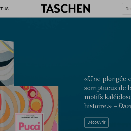
T US
«Une plongée e
somptueux de la
motifs kaléidos
histoire.» –
Daze
Découvrir