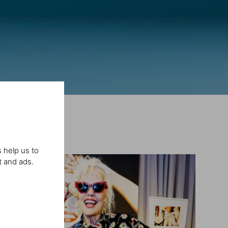
 help us to
t and ads.