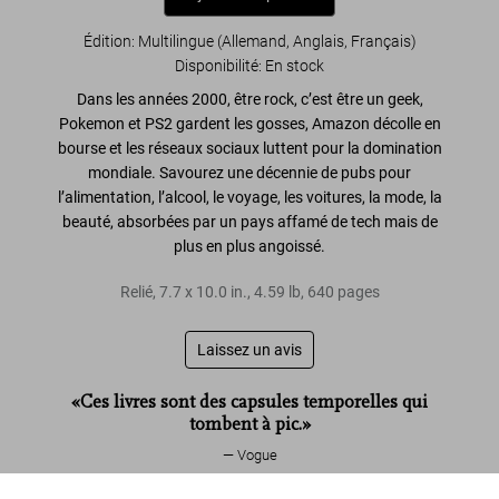
Édition: Multilingue (Allemand, Anglais, Français)
Disponibilité
:
En stock
Dans les années 2000,
être rock, c’est être un geek
,
Pokemon et PS2 gardent les gosses, Amazon décolle en
bourse et les réseaux sociaux luttent pour la domination
mondiale. Savourez une décennie de pubs pour
l’alimentation, l’alcool, le voyage, les voitures, la mode, la
beauté
, absorbées par
un pays affamé de tech mais de
plus en plus angoissé
.
Relié
,
7.7
x
10.0
in.
,
4.59 lb
,
640
pages
Laissez un avis
«Ces livres sont des capsules temporelles qui
tombent à pic.»
Vogue