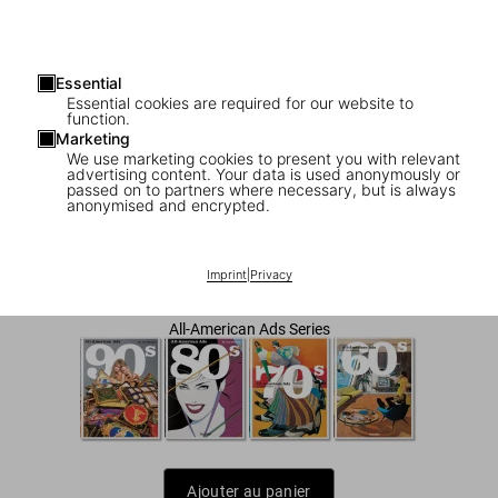
Essential
Essential cookies are required for our website to
function.
Marketing
We use marketing cookies to present you with relevant
advertising content. Your data is used anonymously or
1
/
10
passed on to partners where necessary, but is always
anonymised and encrypted.
All-American Ads of the 2000s
Imprint
|
Privacy
US$ 40
All-American Ads Series
Ajouter au panier