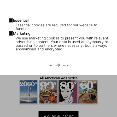
Essential
Essential cookies are required for our website to
function.
Marketing
We use marketing cookies to present you with relevant
advertising content. Your data is used anonymously or
1
/
9
passed on to partners where necessary, but is always
anonymised and encrypted.
All-American Ads of the 70s
Imprint
|
Privacy
US$ 40
All-American Ads Series
Ajouter au panier