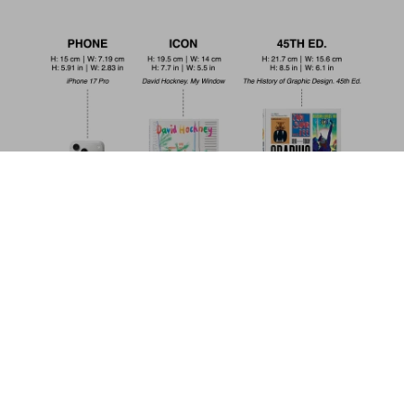
The Making of Stanley Kubrick's '2001:
A Space Odyssey'. 45th Ed.
US$ 30
Précommander