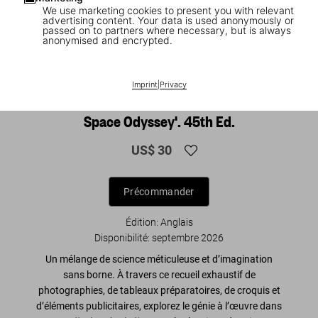
We use marketing cookies to present you with relevant
advertising content. Your data is used anonymously or
passed on to partners where necessary, but is always
anonymised and encrypted.
1
/
16
NEW
Imprint
|
Privacy
The Making of Stanley Kubrick's '2001: A
Space Odyssey'. 45th Ed.
US$ 30
Précommander
Édition: Anglais
Disponibilité
:
septembre 2026
Un mélange de science méticuleuse et d’imagination
sans borne. À travers ce recueil exhaustif de
photographies, de tableaux préparatoires, de croquis et
d’éléments publicitaires, explorez le génie à l’œuvre dans