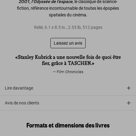
2OO1, l’Odyssée de l’espace
, le classique de science-
fiction, référence incontournable de toutes les épopées
spatiales du cinéma.
Relié
,
6.1
x
8.5
in.
,
2.53 lb
,
512
pages
Laissez un avis
«Stanley Kubrick a une nouvelle fois de quoi être
fier, grâce à TASCHEN.»
Film Chronicles
Lire davantage
Avis de nos clients
Formats et dimensions des livres