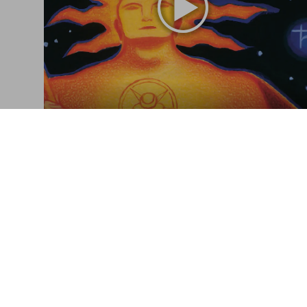
Tarot
A visual history