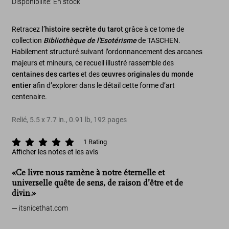
Disponibilité
:
En stock
Retracez
l’histoire secrète du tarot
grâce à ce tome de
collection
Bibliothèque de l'Esotérisme
de TASCHEN.
Habilement structuré suivant l’ordonnancement des arcanes
majeurs et mineurs, ce recueil illustré rassemble des
centaines des cartes
et des
œuvres originales du monde
entier
afin d’explorer dans le détail cette forme d’art
centenaire.
Relié
,
5.5
x
7.7
in.
,
0.91 lb
,
192
pages
1
Rating
Afficher les notes et les avis
«Ce livre nous ramène à notre éternelle et
universelle quête de sens, de raison d’être et de
divin.»
itsnicethat.com