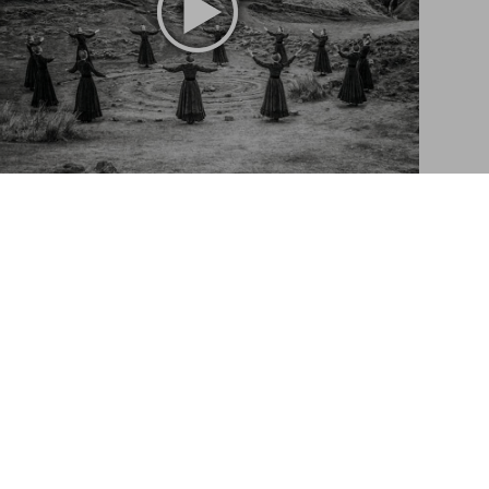
Witchcraft
èque de l'Ésotérisme
Ajouter au panier
A visual history