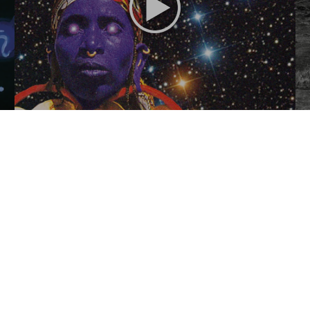
Astrology
Tarot. La Biblioth
US$ 20
A visual history
Formats et dimensions des livres