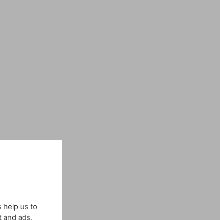
 help us to
t and ads.