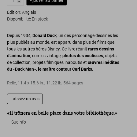
Ajouter au panier
Édition: Anglais
Disponibilité
:
En stock
Depuis 1934,
Donald Duck
, un des personnage dessinés les
plus publiés au monde, est apparu dans plus de films que
tous les autres héros Disney. Ce livre réunit
rares dessins
d’animation
, comics vintage,
photos des coulisses
, objets
de collection, projets filmiques inaboutis et
œuvres inédites
du «Duck Man», le maître conteur Carl Barks
.
Relié
,
11.4
x
15.6
in.
,
11.22 lb
,
564
pages
Laissez un avis
«Il trônera en belle place dans votre bibliothèque.»
Sudinfo