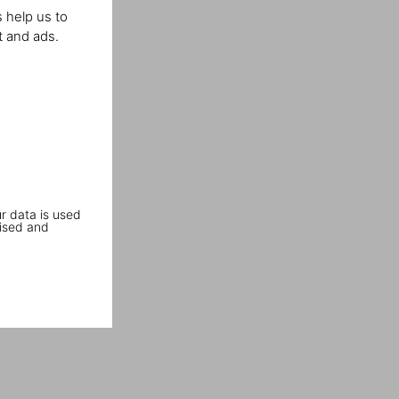
 help us to
t and ads.
r data is used
ised and