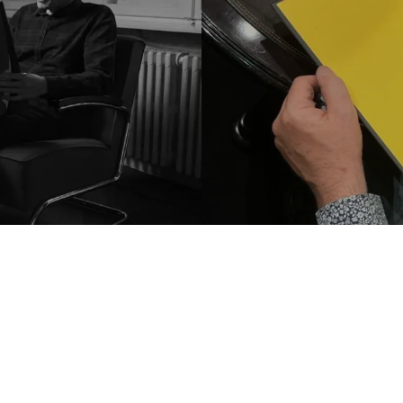
Walt Disney’s Do
US$ 200
XXL
uck”
‘Walt 
ition
The