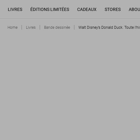
LIVRES
ÉDITIONS LIMITÉES
CADEAUX
STORES
ABOU
Home
Livres
Bande dessinée
Walt Disney’s Donald Duck. Toute l’hi