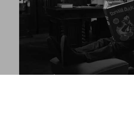
Reading “Donald D
André Butzer enjoys the XL ed