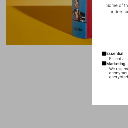
Some of th
understan
Essential
Essential 
Marketing
We use mar
anonymous
encrypted