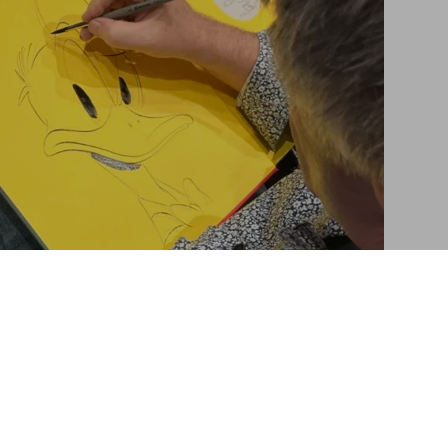
nald Duck. Toute l’histoire
Ajouter au panier
Disney’s Donald Duck’
 launch at Frankfurt Bookfair