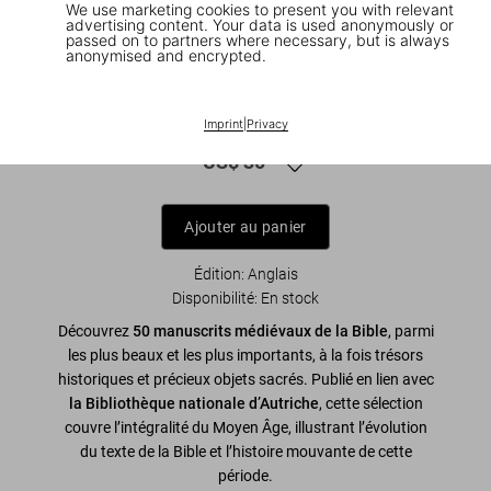
We use marketing cookies to present you with relevant
advertising content. Your data is used anonymously or
passed on to partners where necessary, but is always
anonymised and encrypted.
1
/
9
The Book of Bibles. 45th Ed.
Imprint
|
Privacy
US$ 30
Ajouter au panier
Édition: Anglais
Disponibilité
:
En stock
Découvrez
50 manuscrits médiévaux de la Bible
, parmi
les plus beaux et les plus importants, à la fois trésors
historiques et précieux objets sacrés. Publié en lien avec
la Bibliothèque nationale d’Autriche
, cette sélection
couvre l’intégralité du Moyen Âge, illustrant l’évolution
du texte de la Bible et l’histoire mouvante de cette
période.