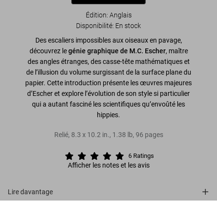
Édition: Anglais
Disponibilité
:
En stock
Des escaliers impossibles aux oiseaux en pavage,
découvrez le
génie graphique de M.C. Escher
, maître
des angles étranges, des casse-tête mathématiques et
de l’illusion du volume surgissant de la surface plane du
papier. Cette introduction présente les œuvres majeures
d’Escher et explore l’évolution de son style si particulier
qui a autant fasciné les scientifiques qu’envoûté les
hippies.
Relié
,
8.3
x
10.2
in.
,
1.38 lb
,
96
pages
6
Ratings
Afficher les notes et les avis
Lire davantage
M. C. Escher. L'Œuvre graphique
À propos de la collection