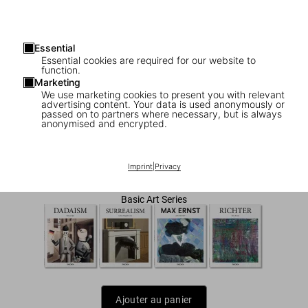
Essential
Essential cookies are required for our website to
function.
Marketing
We use marketing cookies to present you with relevant
advertising content. Your data is used anonymously or
1
/
7
passed on to partners where necessary, but is always
anonymised and encrypted.
M.C. Escher. The Graphic Work
US$ 20
Imprint
|
Privacy
Basic Art Series
Ajouter au panier