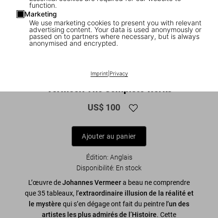
function.
Marketing
We use marketing cookies to present you with relevant
advertising content. Your data is used anonymously or
passed on to partners where necessary, but is always
anonymised and encrypted.
1
/
13
XL
Imprint
|
Privacy
Vermeer. The Complete Works
US$ 100
Ajouter au panier
Édition: Anglais
Disponibilité
:
En stock
L’œuvre de
Johannes Vermeer
a beau ne comprendre
que 35 tableaux, l’
extraordinaire illusion de la réalité et
le mystère
qui s’en dégage ont fait du peintre l’
un des
artistes les plus admirés de l’Histoire
. Cette