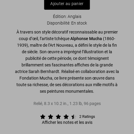
Ajouter au panier
Édition: Anglais
Disponibilité
:
En stock
À travers son style décoratif reconnaissable au premier
coup d’œil, l’artiste tchèque
Alphonse Mucha
(1860-
1939), maître de l’Art Nouveau, a défini le style de la fin
de siècle. Son œuvre a imprégné l’illustration et la
publicité de cette période, ce dont témoignent
brillamment ses fascinantes affiches de la grande
actrice Sarah Bernhardt. Réalisé en collaboration avec la
Fondation Mucha, ce livre présente son œuvre dans
toute sa richesse, de ses décorations aux mille motifs à
ses peintures monumentales.
Relié
,
8.3
x
10.2
in.
,
1.23 lb
,
96
pages
2
Ratings
Afficher les notes et les avis