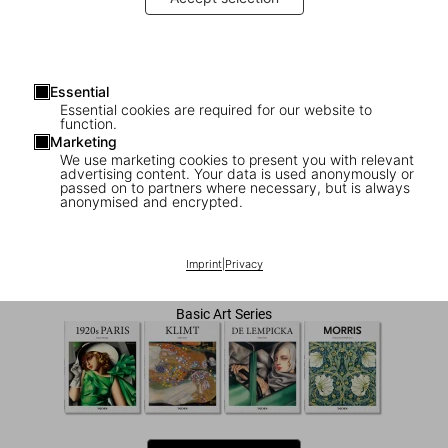
Essential
Essential cookies are required for our website to
function.
Marketing
We use marketing cookies to present you with relevant
advertising content. Your data is used anonymously or
1
/
7
passed on to partners where necessary, but is always
anonymised and encrypted.
Mucha
Imprint
|
Privacy
US$ 20
Basic Art Series