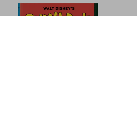
onti. 45th Ed.
 30
Ajouter au panier