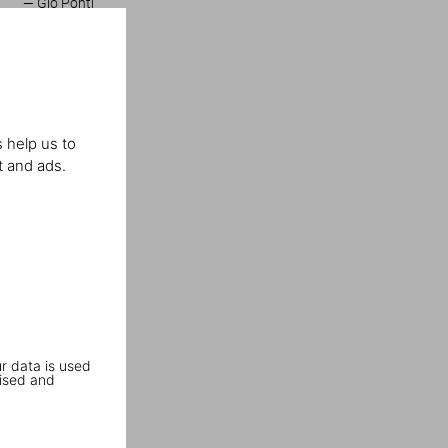
Gio Ponti
 help us to
t and ads.
r data is used
ised and