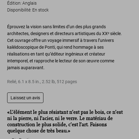
Édition: Anglais
Disponibilité
:
En stock
Éprouvez la vision sans limites d’un des
plus grands
architectes
,
designers
et
directeurs artistiques du XXᵉ siècle
.
Cet ouvrage offre un voyage immersif à travers l’
univers
kaléidoscopique de Ponti
, qui rend hommage à ses
réalisations en tant qu’
éditeur ingénieux
et
créateur
intemporel
, et rapproche le lecteur de son œuvre comme
jamais auparavant.
Relié
,
6.1
x
8.5
in.
,
2.52 lb
,
512
pages
Laissez un avis
«L’élément le plus résistant n’est pas le bois, ce n’est
ni la pierre, ni l’acier, ni le verre. Le matériau de
construction le plus solide, c’est l’art. Faisons
quelque chose de très beau.»