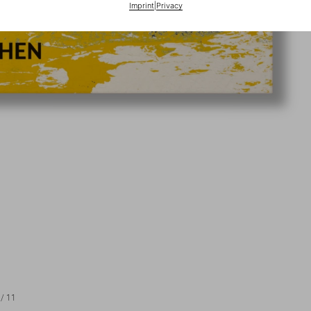
Imprint
|
Privacy
/
11