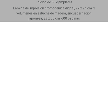
Edición de 50 ejemplares
Lámina de impresión cromogénica digital, 29 x 24 cm, 3
volúmenes en estuche de madera, encuadernación
japonesa, 29 x 33 cm, 600 páginas
Araki. Bondage. Art Edition No. 51–100 ‘Untitled, 1992’
Escriba una valoración
US$ 6.000
Leer más
Opiniones de los clientes
Connect
Company
Customer Information
Suscríbase a nuestra newsletter