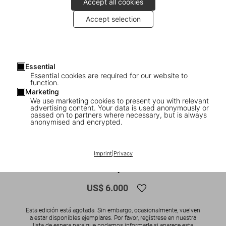
Accept all cookies
Accept selection
Essential
Essential cookies are required for our website to
function.
Marketing
We use marketing cookies to present you with relevant
advertising content. Your data is used anonymously or
1
/
11
passed on to partners where necessary, but is always
anonymised and encrypted.
SOLD OUT
ADULTS ONLY
Araki. Bondage. Art Edition No. 51–100
Imprint
|
Privacy
‘Untitled, 1992’
US$ 6.000
Esta edición está agotada. Sin embargo, ocasionalmente, vuelven
a estar disponibles ejemplares. Por favor, regístrese en nuestra
lista de espera para que podamos informarle si aparece esta