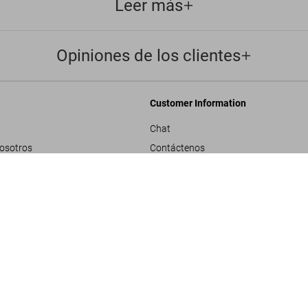
Leer más
Opiniones de los clientes
Customer Information
Chat
nosotros
Contáctenos
rporativos
Pedidos y Envío
Rastrear Tu Pedido
SOLD OUT
les
Crear una Devolución
ivacidad
Consultar Saldo de Tarjeta de Regalo
e proyecto
ndiciones generales