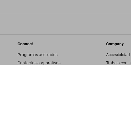
Connect
Company
Programas asociados
Accesibilidad
Contactos corporativos
Trabaja con 
Facebook
Contactos co
Instagram
Glosario
TikTok
Datos genera
Youtube
Política de pr
Propuestas d
Términos y co