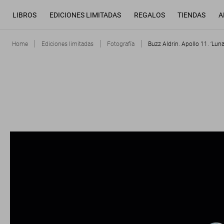
LIBROS
EDICIONES LIMITADAS
REGALOS
TIENDAS
A
Home
Ediciones limitadas
Fotografía
Buzz Aldrin. Apollo 11. ‘Lun