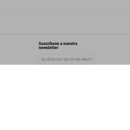
Suscríbase a nuestra
newsletter
Buzz Aldrin. Apollo 11. ‘Lunar Module Ascent’
Enviar
US$ 6.000