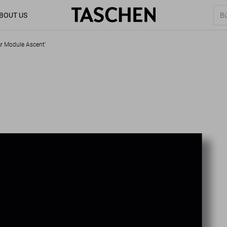
BOUT US
ar Module Ascent’