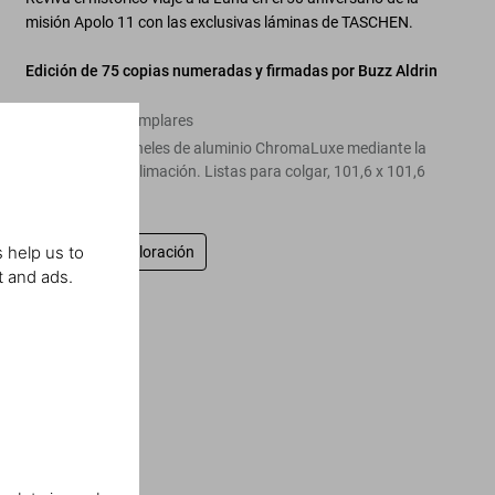
misión Apolo 11 con las exclusivas láminas de TASCHEN.
Edición de 75 copias numeradas y firmadas por Buzz Aldrin
Edición de 75 ejemplares
Impresión en paneles de aluminio ChromaLuxe mediante la
técnica de la sublimación. Listas para colgar, 101,6 x 101,6
cm, 4,2 kg
 help us to
Escriba una valoración
t and ads.