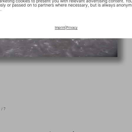
keting cookies to present you with relevant advertising content. You
ly or passed on to partners where necessary, but is always anonym
.
Imprint
|
Privacy
1
/
7