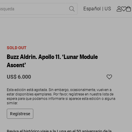
Español
| US
SOLD OUT
Buzz Aldrin. Apollo 11. ‘Lunar Module
Ascent’
US$ 6.000
Esta edición está agotada. Sin embargo, ocasionalmente, vuelven a
estar disponibles ejemplares. Por favor, regístrese en nuestra lista de
espera para que podamos informarle si aparece esta edición o alguna
similar.
Regístrese
Reviva el histórico viaje a la Luna en el 50 aniversario de la