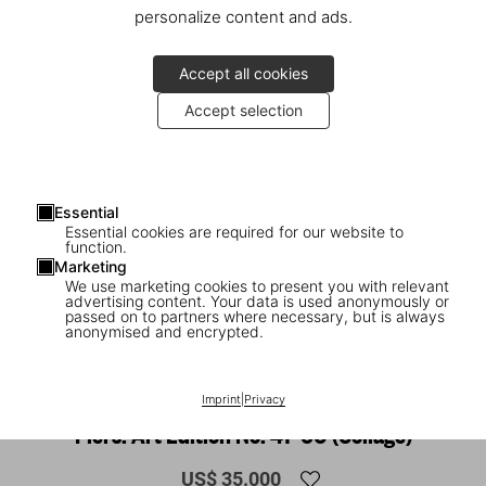
personalize content and ads.
Accept all cookies
Accept selection
Essential
Essential cookies are required for our website to
function.
Marketing
We use marketing cookies to present you with relevant
advertising content. Your data is used anonymously or
passed on to partners where necessary, but is always
1
/
17
anonymised and encrypted.
SOLD OUT
Christo and Jeanne-Claude. The Floating
Imprint
|
Privacy
Piers. Art Edition No. 41–60 (Collage)
US$ 35.000