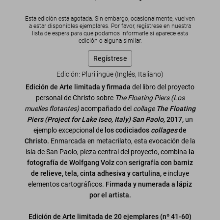
Esta edición está agotada. Sin embargo, ocasionalmente, vuelven
a estar disponibles ejemplares. Por favor, regístrese en nuestra
lista de espera para que podamos informarle si aparece esta
edición o alguna similar.
Regístrese
Edición: Plurilingüe (Inglés, Italiano)
Edición de Arte limitada y firmada
del libro del proyecto
personal de Christo sobre
The Floating Piers (Los
muelles flotantes)
acompañado del
collage
The Floating
Piers (Project for Lake Iseo, Italy) San Paolo,
2017,
un
ejemplo excepcional de
los codiciados
collages
de
Christo.
Enmarcada en metacrilato, esta evocación de la
isla de San Paolo, pieza central del proyecto, combina
la
fotografía de Wolfgang Volz
con
serigrafía con barniz
de relieve, tela, cinta adhesiva y cartulina,
e incluye
elementos cartográficos.
Firmada y numerada a lápiz
por el artista.
Edición de Arte limitada de 20 ejemplares (nº 41-60)