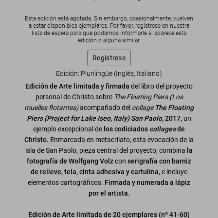
Esta edición está agotada. Sin embargo, ocasionalmente, vuelven
a estar disponibles ejemplares. Por favor, regístrese en nuestra
lista de espera para que podamos informarle si aparece esta
edición o alguna similar.
Regístrese
Edición: Plurilingüe (Inglés, Italiano)
Edición de Arte limitada y firmada
del libro del proyecto
personal de Christo sobre
The Floating Piers (Los
muelles flotantes)
acompañado del
collage
The Floating
Piers (Project for Lake Iseo, Italy) San Paolo,
2017,
un
ejemplo excepcional de
los codiciados
collages
de
Christo.
Enmarcada en metacrilato, esta evocación de la
isla de San Paolo, pieza central del proyecto, combina
la
fotografía de Wolfgang Volz
con
serigrafía con barniz
de relieve, tela, cinta adhesiva y cartulina,
e incluye
elementos cartográficos.
Firmada y numerada a lápiz
por el artista.
Edición de Arte limitada de 20 ejemplares (nº 41-60)