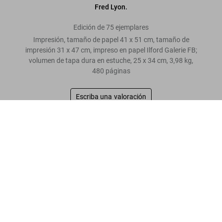
Fred Lyon.
Edición de 75 ejemplares
Impresión, tamaño de papel 41 x 51 cm, tamaño de
impresión 31 x 47 cm, impreso en papel Ilford Galerie FB;
volumen de tapa dura en estuche, 25 x 34 cm, 3,98 kg,
480 páginas
Escriba una valoración
San Francisco. Portrait of a City, Art Edition No. 1–75 'Union
Square, Post Street, 1947'
“El conjunto de fotógrafos reunido en este libro
US$ 1.500
abarca todos los nombres célebres que han
captado esta ciudad con su cámara.”
Fred Lyon
Leer más
Opiniones de los clientes