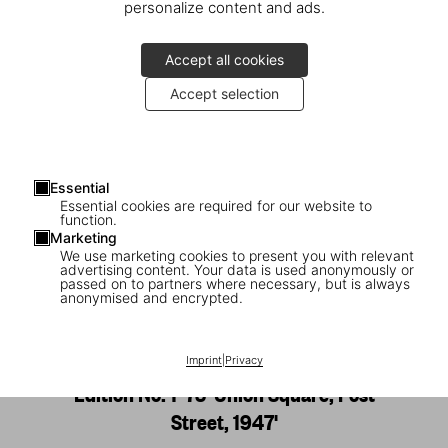
personalize content and ads.
Accept all cookies
Accept selection
Essential
Essential cookies are required for our website to
function.
Marketing
We use marketing cookies to present you with relevant
advertising content. Your data is used anonymously or
1
/
16
passed on to partners where necessary, but is always
anonymised and encrypted.
SOLD OUT
XL
San Francisco. Portrait of a City, Art
Imprint
|
Privacy
Edition No. 1–75 'Union Square, Post
Street, 1947'