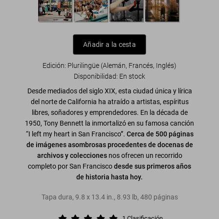
Añadir a la cesta
Edición: Plurilingüe (Alemán, Francés, Inglés)
Disponibilidad
:
En stock
Desde mediados del siglo XIX, esta ciudad única y lírica
del norte de California ha atraído a artistas, espíritus
libres, soñadores y emprendedores. En la década de
1950, Tony Bennett la inmortalizó en su famosa canción
“I left my heart in San Francisco”.
Cerca de 500 páginas
de imágenes asombrosas procedentes de docenas de
archivos y colecciones
nos ofrecen un recorrido
completo por San Francisco
desde sus primeros años
de historia hasta hoy.
Tapa dura
,
9.8
x
13.4
in.
,
8.93 lb
,
480
páginas
1
Clasificación