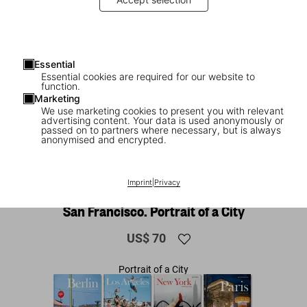
Essential
Essential cookies are required for our website to
function.
Marketing
We use marketing cookies to present you with relevant
advertising content. Your data is used anonymously or
passed on to partners where necessary, but is always
anonymised and encrypted.
1
/
27
Imprint
|
Privacy
XL
San Francisco. Portrait of a City
US$ 70
Portrait of a City