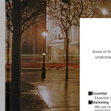
Some of th
understan
Essential
Essential 
Marketing
We use mar
anonymous