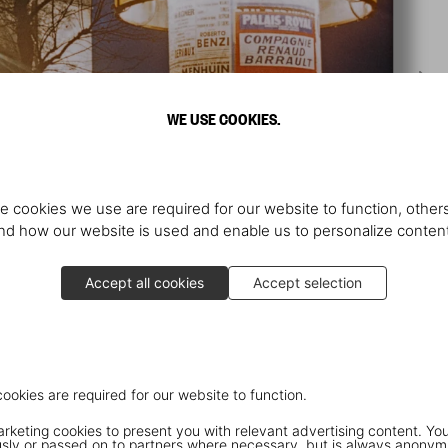
WE USE COOKIES.
e cookies we use are required for our website to function, others
d how our website is used and enable us to personalize conten
Accept all cookies
Accept selection
cookies are required for our website to function.
keting cookies to present you with relevant advertising content. You
ly or passed on to partners where necessary, but is always anonym