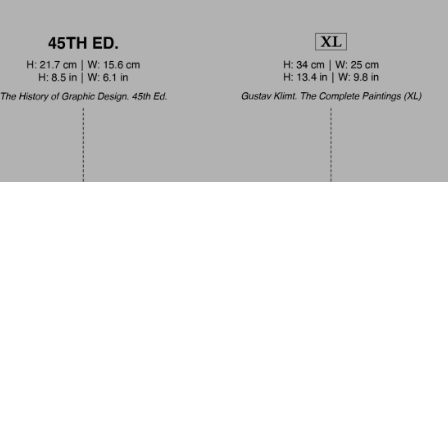
Paris. 
US$
XL