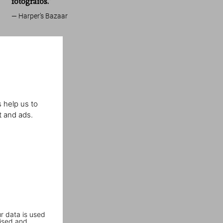
fotógrafos.”
Harper’s Bazaar
 help us to
t and ads.
r data is used
ised and