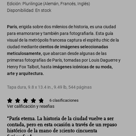
Edición: Plurilingüe (Alemán, Francés, Inglés)
Disponibilidad
:
En stock
París
, erigida sobre dos milenios de historia, es una ciudad
para enamorarse y también para fotografiarla. Esta guía
visual de la metrópolis francesa captura el espíritu chic de la
ciudad mediante
cientos de imágenes seleccionadas
meticulosamente,
que abarcan desde algunas de las
primeras fotografías de París, tomadas por Louis Daguerre y
Henry Fox Talbot, hasta
imágenes icónicas de su moda,
arte y arquitectura.
Tapa dura
,
9.8
x
13.4
in.
,
9.49 lb
,
544
páginas
6
clasificaciones
Ver calificación y reseñas
“París eterna. La historia de la ciudad vuelve a ser
contada, pero en esta ocasión a través de un repaso
histórico de la mano de 1ciento cincuenta