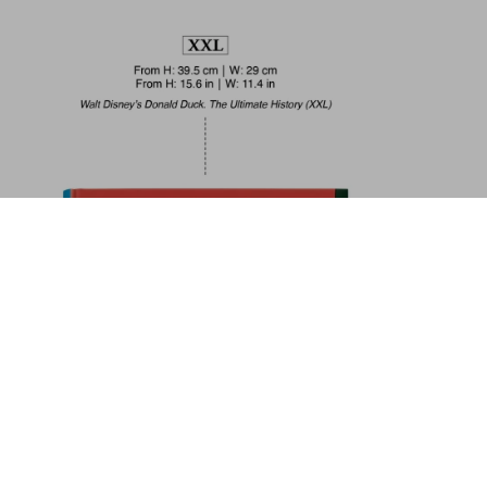
Portrait of a City
 70
Añadir a la cesta