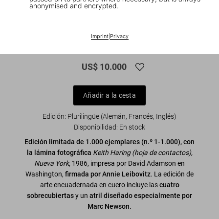
anonymised and encrypted.
1
/
21
FEW LEFT
SUMO
Imprint
|
Privacy
Annie Leibovitz. Art Edition
US$ 10.000
Añadir a la cesta
Edición: Plurilingüe (Alemán, Francés, Inglés)
Disponibilidad
:
En stock
Edición limitada de 1.000 ejemplares (n.º 1-1.000), con
la lámina fotográfica
Keith Haring (hoja de contactos),
Nueva York
, 1986, impresa por David Adamson en
Washington,
firmada por Annie Leibovitz
. La edición de
arte encuadernada en cuero incluye las
cuatro
sobrecubiertas
y un
atril diseñado especialmente por
Marc Newson.