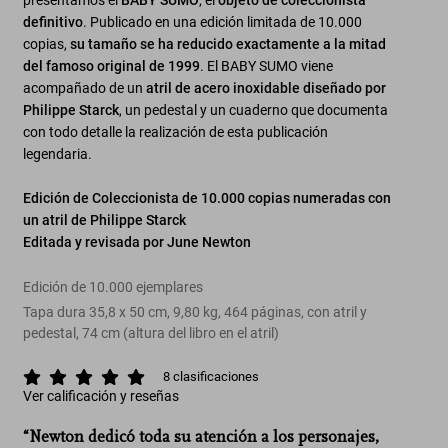
presentamos el
BABY SUMO
, el
objeto de coleccionista
definitivo
. Publicado en una edición limitada de 10.000
copias,
su tamaño se ha reducido exactamente a la mitad
del famoso original de 1999
. El BABY SUMO viene
acompañado de un
atril de acero inoxidable diseñado por
Philippe Starck
, un pedestal y un cuaderno que documenta
con todo detalle la realización de esta publicación
legendaria.
Edición de Coleccionista de 10.000 copias numeradas con
un atril de Philippe Starck
Editada y revisada por June Newton
Edición de 10.000 ejemplares
Tapa dura 35,8 x 50 cm, 9,80 kg, 464 páginas, con atril y
pedestal, 74 cm (altura del libro en el atril)
8
clasificaciones
Ver calificación y reseñas
“Newton dedicó toda su atención a los personajes,