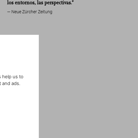
los entornos, las perspectivas.”
Neue Zürcher Zeitung
 help us to
t and ads.