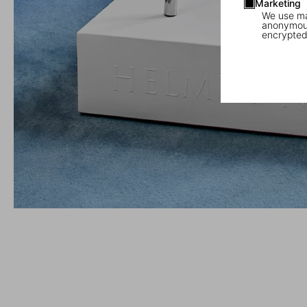
Marketing
We use mar
anonymous
encrypted