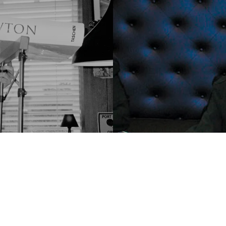
Hel
US
BABY SUMO