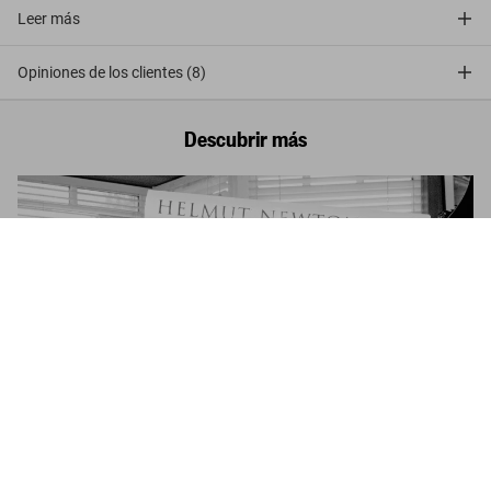
Leer más
Opiniones de los clientes (8)
Descubrir más
Helmut Newton. Baby SUMO
US$ 1.500
Comprar ahora