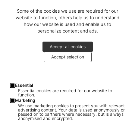
Some of the cookies we use are required for our
website to function, others help us to understand
how our website is used and enable us to
personalize content and ads.
Accept all cookies
Accept selection
Essential
Essential cookies are required for our website to
function.
Marketing
We use marketing cookies to present you with relevant
advertising content. Your data is used anonymously or
passed on to partners where necessary, but is always
1
/
19
anonymised and encrypted.
Shoes A-Z. The Collection of The