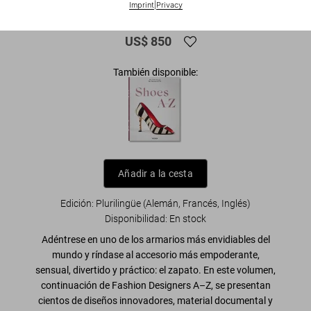
Imprint
|
Privacy
Museum at FIT. Manolo Blahník Edition
US$ 850
También disponible:
Añadir a la cesta
Edición: Plurilingüe (Alemán, Francés, Inglés)
Disponibilidad
:
En stock
Adéntrese en uno de los armarios más envidiables del
mundo y ríndase al accesorio más empoderante,
sensual, divertido y práctico: el zapato. En este volumen,
continuación de Fashion Designers A–Z, se presentan
cientos de diseños innovadores, material documental y