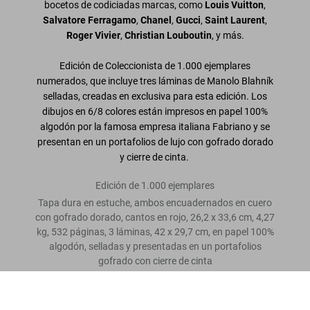
bocetos de codiciadas marcas, como
Louis Vuitton
,
Salvatore Ferragamo
,
Chanel
,
Gucci
,
Saint Laurent
,
Roger Vivier
,
Christian Louboutin
, y más.
Edición de Coleccionista de 1.000 ejemplares
numerados, que incluye tres láminas de Manolo Blahník
selladas, creadas en exclusiva para esta edición. Los
dibujos en 6/8 colores están impresos en papel 100%
algodón por la famosa empresa italiana Fabriano y se
presentan en un portafolios de lujo con gofrado dorado
y cierre de cinta.
Edición de 1.000 ejemplares
Tapa dura en estuche, ambos encuadernados en cuero
con gofrado dorado, cantos en rojo, 26,2 x 33,6 cm, 4,27
kg, 532 páginas, 3 láminas, 42 x 29,7 cm, en papel 100%
algodón, selladas y presentadas en un portafolios
gofrado con cierre de cinta
Shoes A-Z. The Collection of the
Museum at FIT
Escriba una valoración
Comprar
US$ 850